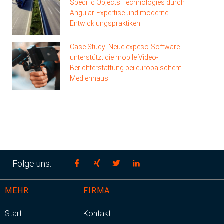
Specific Objects Technologies durch
Angular-Expertise und moderne
Entwicklungspraktiken
Case Study: Neue expeso-Software
unterstützt die mobile Video-
Berichterstattung bei europäischem
Medienhaus
Folge uns:
MEHR
FIRMA
Start
Kontakt